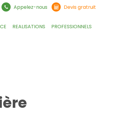
Appelez-nous
Devis gratruit
NCE
REALISATIONS
PROFESSIONNELS
vière