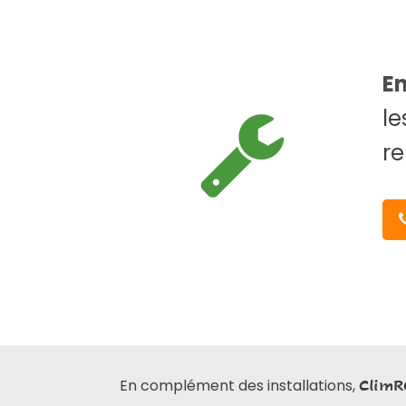
E
le
re
En complément des installations,
ClimR