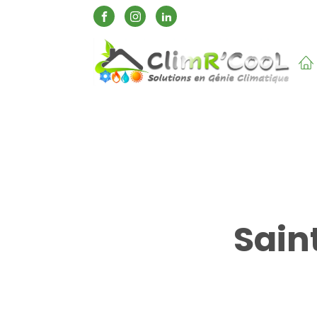
Cli
Sain
SAS