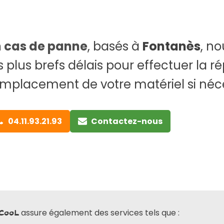
n cas de panne
, basés à
Fontanès
, n
s plus brefs délais pour effectuer la r
mplacement de votre matériel si néce
04.11.93.21.93
Contactez-nous
assure également des services tels que :
CooL