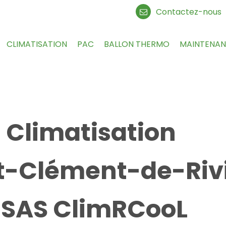
Contactez-nous
CLIMATISATION
PAC
BALLON THERMO
MAINTENA
matisation
t-Clément-de-Ri
 ClimRCooL