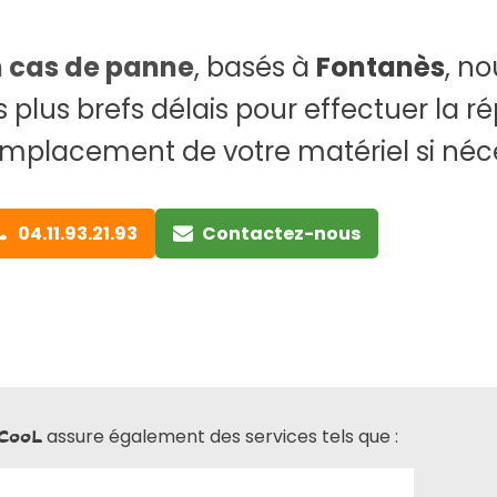
n cas de panne
, basés à
Fontanès
, n
s plus brefs délais pour effectuer la r
mplacement de votre matériel si néce
04.11.93.21.93
Contactez-nous
assure également des services tels que :
CooL